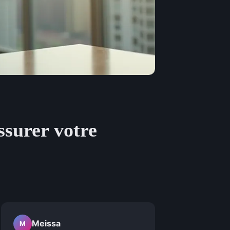
ssurer votre
Meissa
M