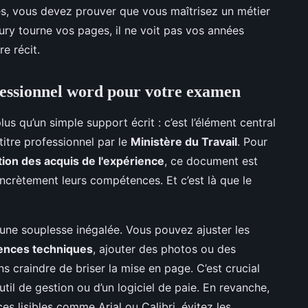
es, vous devez prouver que vous maîtrisez un métier
jury tourne vos pages, il ne voit pas vos années
e récit.
fessionnel word pour votre examen
us qu’un simple support écrit : c’est l’élément central
titre professionnel par le
Ministère du Travail
. Pour
tion des acquis de l'expérience
, ce document est
crètement leurs compétences. Et c’est là que le
t une souplesse inégalée. Vous pouvez ajuster les
ences techniques
, ajouter des photos ou des
ns craindre de briser la mise en page. C’est crucial
 outil de gestion ou d’un logiciel de paie. En revanche,
ices lisibles comme Arial ou Calibri, évitez les