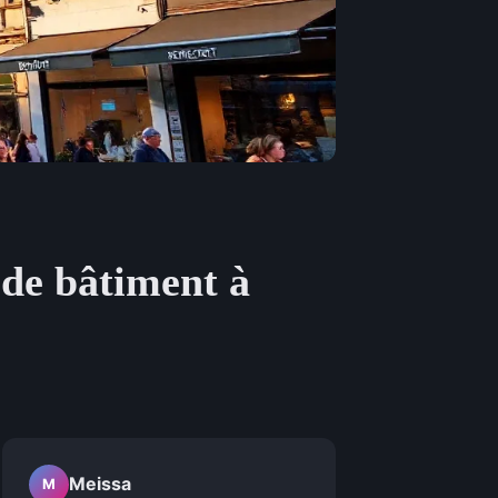
 de bâtiment à
Meissa
M