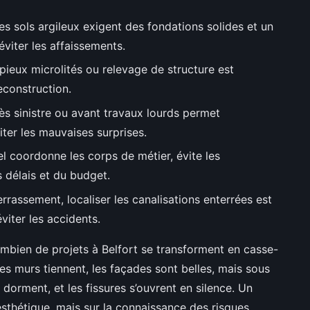
les sols argileux exigent des fondations solides et un
éviter les affaissements.
pieux microlités ou relevage de structure est
econstruction.
ès sinistre ou avant travaux lourds permet
viter les mauvaises surprises.
el coordonne les corps de métier, évite les
s délais et du budget.
errassement, localiser les canalisations enterrées est
éviter les accidents.
combien de projets à Belfort se transforment en casse-
es murs tiennent, les façades sont belles, mais sous
 dorment, et les fissures s’ouvrent en silence. Un
esthétique, mais sur la connaissance des risques