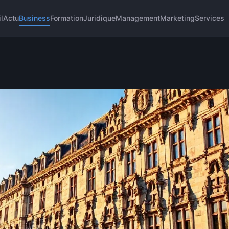
l
Actu
Business
Formation
Juridique
Management
Marketing
Services