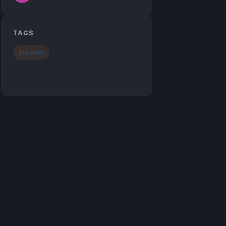
TAGS
business