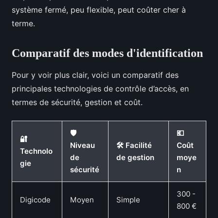
système fermé, peu flexible, peut coûter cher à
terme.
Comparatif des modes d'identification
Pour y voir plus clair, voici un comparatif des
principales technologies de contrôle d’accès, en
termes de sécurité, gestion et coût.
🛡️
💶
🔐
Niveau
🛠️ Facilité
Coût
Technolo
de
de gestion
moye
gie
sécurité
n
300 -
Digicode
Moyen
Simple
800 €