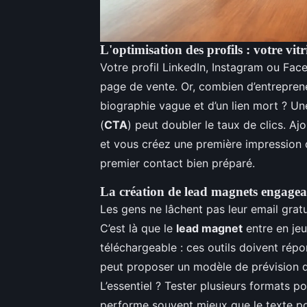
L'optimisation des profils : votre vit
Votre profil LinkedIn, Instagram ou Face
page de vente. Or, combien d’entreprene
biographie vague et d’un lien mort ? Une
(
CTA
) peut doubler le taux de clics. Aj
et vous créez une première impression q
premier contact bien préparé.
La création de lead magnets engagea
Les gens ne lâchent pas leur email gratu
C’est là que le
lead magnet
entre en jeu
téléchargeable : ces outils doivent ré
peut proposer un modèle de prévision d
L’essentiel ? Tester plusieurs formats p
performe souvent mieux que le texte pou