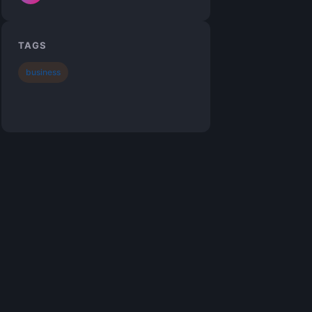
TAGS
business