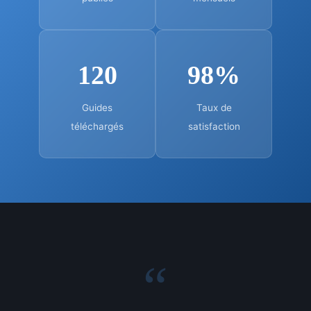
120
98%
Guides
Taux de
téléchargés
satisfaction
“