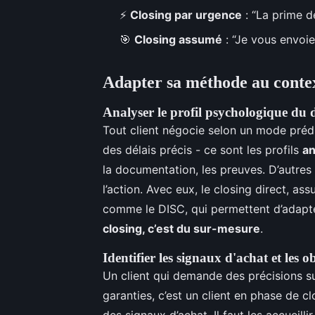
⚡
Closing par urgence
: “La prime d
🎯
Closing assumé
: “Je vous envoie 
Adapter sa méthode au context
Analyser le profil psychologique du 
Tout client négocie selon un mode prédi
des délais précis - ce sont les profils
an
la documentation, les preuves. D’autres
l’action. Avec eux, le closing direct, a
comme le DISC, qui permettent d’adapt
closing, c’est du sur-mesure
.
Identifier les signaux d'achat et les o
Un client qui demande des précisions su
garanties, c’est un client en phase de c
des signaux d’achat. Il faut les accueill