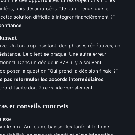
rmulées, puis désamorcées. “Je comprends que le
cette solution difficile à intégrer financièrement ?”
 confiance
.
olument
ve. Un ton trop insistant, des phrases répétitives, un
ésistance. Le client se braque. Une autre erreur
ionnel. Dans un décideur B2B, il y a souvent
de poser la question “Qui prend la décision finale ?”
e pas reformuler les accords intermédiaires
ccord tacite doit être validé verbalement.
as et conseils concrets
plexe
le prix. Au lieu de baisser les tarifs, il fait une
 fiabilité, de support réactif et d’une intégration