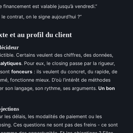
e financement est valable jusqu’à vendredi.”
le contrat, on le signe aujourd’hui ?”
e et au profil du client
décideur
ctible. Certains veulent des chiffres, des données,
alytiques
. Pour eux, le closing passe par la rigueur,
 sont
fonceurs
: ils veulent du concret, du rapide, de
ssumé, fonctionne mieux. D’où l’intérêt de méthodes
er son langage, son rythme, ses arguments.
Un bon
bjections
r les délais, les modalités de paiement ou les
losing. Ces questions ne sont pas des freins - ce sont
ir comme des opportunités. Et les objections ? Elles