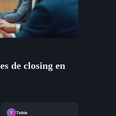
s de closing en
Tobie
T